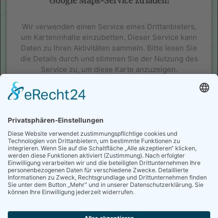
Wir verwenden einen Service eines Drittanbieters,
um Karteninhalte einzubetten. Dieser Service kann
Daten zu Ihren Aktivitäten sammeln. Bitte lesen Sie
die Details durch und stimmen Sie der Nutzung des
Service zu, um diese Karte anzuzeigen.
Mehr Informationen
Akzeptieren
powered by
Usercentrics Consent Management Platform
&
eRecht24
Saalemühle Alsleben GmbH
Bernburger Straße 35
6425 Alsleben (Saale)
Ansprechperson: Toni Thiel
Web:
www.sd-muehle.de
Tel.: 0172 9516956
E-Mail:
tthiel@saalemuehle.de