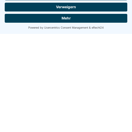
Mehr Informationen
Akzeptieren
powered by
Usercentrics Consent Management Platform
&
eRecht24
Kaufland Dienstleistung Mitte GmbH & Co. KG
Postfach 12 53 - 74149 Neckarsulm
Kommanditgesellschaft
Sitz: Neckarsulm
Ansprechpartnerin:
Janine Kämpfe
Internet:
https://kaufland.de/karriere
E-Mail:
karriere@kaufland.de