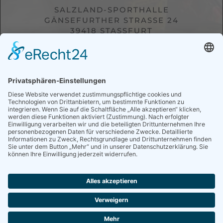
SALZLAND-SPORTHALLE
GÄNSEFURTHER STRASSE 24
39418 STASSFURT
VERANSTALTER:
Netzwerk für Fachkräftesicherung Staßfurt
KOOPERATIONSPARTNER:
Handwerkskammer Magdeburg
IMPRESSUM
|
DATENSCHUTZ
|
KONTAKT
powered by
messemobile.de